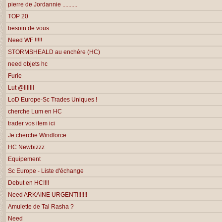
pierre de Jordannie ..........
TOP 20
besoin de vous
Need WF !!!!!
STORMSHEALD au enchére (HC)
need objets hc
Furie
Lut @lllllll
LoD Europe-Sc Trades Uniques !
cherche Lum en HC
trader vos item ici
Je cherche Windforce
HC Newbizzz
Equipement
Sc Europe - Liste d'échange
Debut en HC!!!!
Need ARKAINE URGENT!!!!!!!
Amulette de Tal Rasha ?
Need