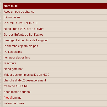
Nom du fil
Avec un peu de chance
ptit nouveau
PREMIER PAS EN TRADE
Need : rune VEX/ arc de l'hydre
Set des Enfants de Bul-Kathos
need gant et ceinture de trang oul
je cherche et je trouve pas
Petites Estims
lien pour des estims
IK Armure
Need gorefoot
Valeur des gemmes taillés en HC ?
cherche diablo2 desesperement
Cherche ARKAINE
need matos pour pal
[need]
lenymo
valeur de runes