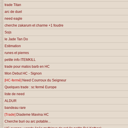
trade Titan
arc de duel
need eagle
cherche zakarum et charme +1 foudre
Sojs
le Jade Tan Do
Estimation
runes et pierres
petite info ITEMKILL
trade pour matos barb en HC
Mon Debut HC - Signon
[HC-fermé]
Need Courroux du Seigneur
Quelques trade : sc fermé Europe
liste de need
ALDUR
bandeau rare
[Trade]
Diademe Mavina HC
Cherche buri ou arc potable...