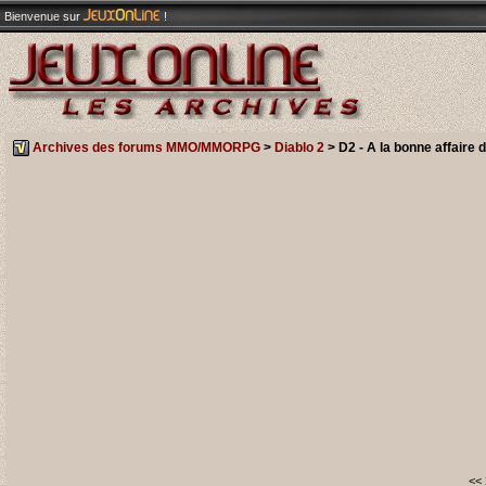
Bienvenue
sur
!
Archives des forums MMO/MMORPG
>
Diablo 2
> D2 - A la bonne affaire 
<<