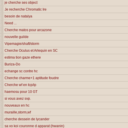
je cherche ses object
Je recherche Chromatic Ire
besoin de natalya
Need ...
Cherche matos pour arcazone
nouvelle guilde
Vipemagie/shaft/storm
Cherche Oculus et Arlequin en SC
estima tion gaze ethere
Buriza-Do
echange sc contre hc
Cherche charme+1 aptitude foudre
Cherche wf en tcp/ip
haemosu pour 10 GT
si vous avez svp.
nouveaux en hc
muraille,storm,wf
cherche dessein de lycander
sa vo koi couronne d apparat (hwanin)