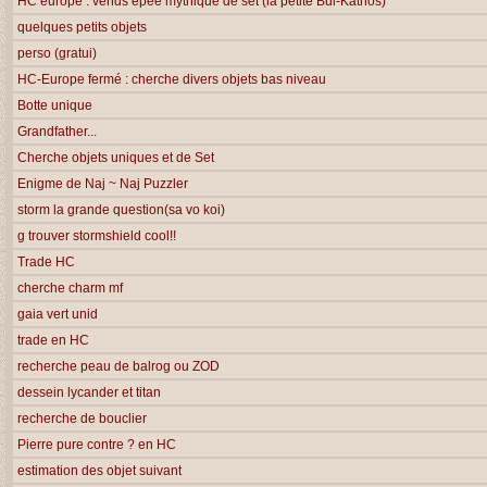
HC europe : vends épée mythique de set (la petite Bul-Kathos)
quelques petits objets
perso (gratui)
HC-Europe fermé : cherche divers objets bas niveau
Botte unique
Grandfather...
Cherche objets uniques et de Set
Enigme de Naj ~ Naj Puzzler
storm la grande question(sa vo koi)
g trouver stormshield cool!!
Trade HC
cherche charm mf
gaia vert unid
trade en HC
recherche peau de balrog ou ZOD
dessein lycander et titan
recherche de bouclier
Pierre pure contre ? en HC
estimation des objet suivant